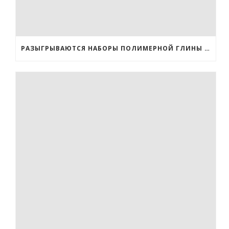
РАЗЫГРЫВАЮТСЯ НАБОРЫ ПОЛИМЕРНОЙ ГЛИНЫ FIMO И 3 ОБУЧАЮЩИХ КУРСА ОТ МЕНЯ!